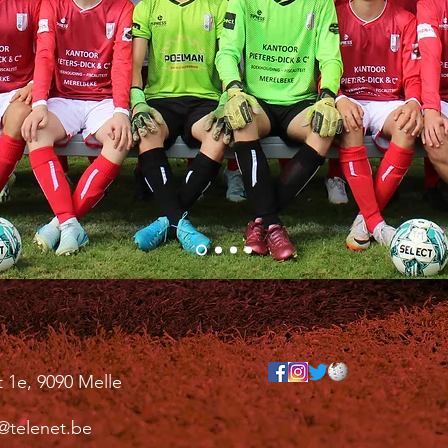
t 1e, 9090 Melle
r@telenet.be