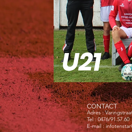
U21
CONTACT
Adres : Varingstraa
Tel : 0476/91.57.60
E-mail :
infotensta